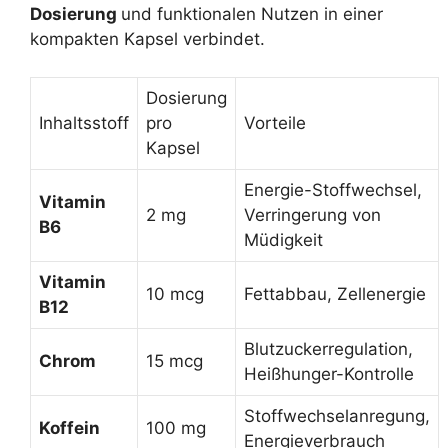
Dosierung
und funktionalen Nutzen in einer
kompakten Kapsel verbindet.
Dosierung
Inhaltsstoff
pro
Vorteile
Kapsel
Energie-Stoffwechsel,
Vitamin
2 mg
Verringerung von
B6
Müdigkeit
Vitamin
10 mcg
Fettabbau, Zellenergie
B12
Blutzuckerregulation,
Chrom
15 mcg
Heißhunger-Kontrolle
Stoffwechselanregung,
Koffein
100 mg
Energieverbrauch