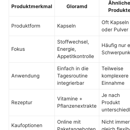
Ähnlich
Produktmerkmal
Gloramd
Produkt
Oft Kapseln
Produktform
Kapseln
oder Pulver
Stoffwechsel,
Häufig nur e
Fokus
Energie,
Schwerpunk
Appetitkontrolle
Einfach in die
Teilweise
Anwendung
Tagesroutine
komplexere
integrierbar
Einnahme
Je nach
Vitamine +
Rezeptur
Produkt
Pflanzenextrakte
unterschiedl
Online mit
Nicht immer
Kaufoptionen
Paketangeboten
gleich flexib