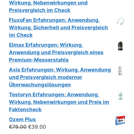
Wirkung, Nebenwirkungen und
Preisvergleich im Check
FluxoFan Erfahrungen: Anwendung,
Wirkung, Sicherheit und Preisvergleich
im Check
Elmax Erfahrungen: Wirkung,
Anwendung und Preisvergleich eines
Premium-Messerstahls
Axis Erfahrungen: Wirkung, Anwendung
und Preisvergleich moderner
Überwachungslösungen
Testoryn Erfahrungen: Anwendung,
Wirkung, Nebenwirkungen und Preis im
Faktencheck
Ozem Plus
Ursprünglicher
Aktueller
€
79.00
€
39.00