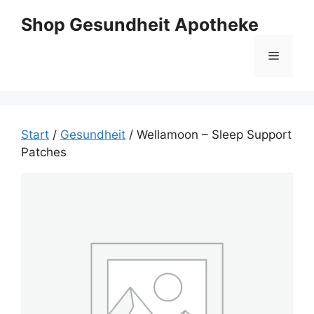
Zum
Shop Gesundheit Apotheke
Inhalt
springen
Menü
Start
/
Gesundheit
/ Wellamoon – Sleep Support
Patches