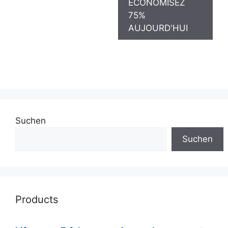
ÉCONOMISEZ
€99.00
€21.00.
75%
AUJOURD'HUI
Suchen
Suchen
Products