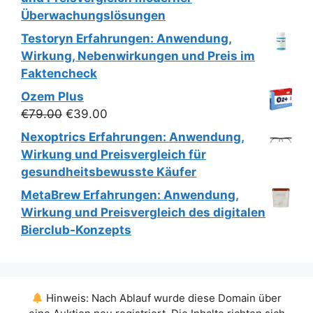
Überwachungslösungen
Testoryn Erfahrungen: Anwendung,
Wirkung, Nebenwirkungen und Preis im
Faktencheck
Ozem Plus
Ursprünglicher
Aktueller
€
79.00
€
39.00
Preis
Preis
Nexoptrics Erfahrungen: Anwendung,
war:
ist:
Wirkung und Preisvergleich für
€79.00
€39.00.
gesundheitsbewusste Käufer
MetaBrew Erfahrungen: Anwendung,
Wirkung und Preisvergleich des digitalen
Bierclub-Konzepts
Hinweis: Nach Ablauf wurde diese Domain über