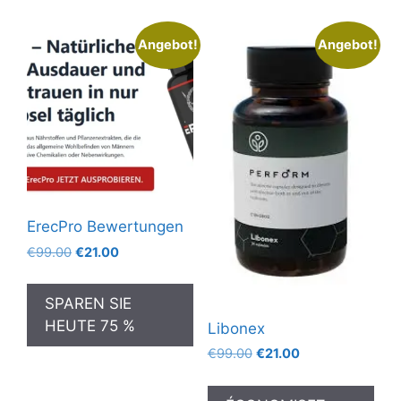
Angebot!
Angebot!
ErecPro Bewertungen
Ursprünglicher
Aktueller
€
99.00
€
21.00
Preis
Preis
war:
ist:
SPAREN SIE
€99.00
€21.00.
HEUTE 75 %
Libonex
Ursprünglicher
Aktueller
€
99.00
€
21.00
Preis
Preis
war:
ist: