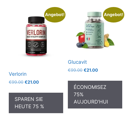
Angebot!
Angebot!
Glucavit
Ursprünglicher
Aktueller
€
99.00
€
21.00
Verlorin
Preis
Preis
Ursprünglicher
Aktueller
€
99.00
€
21.00
war:
ist:
ÉCONOMISEZ
Preis
Preis
€99.00
€21.00.
75%
war:
ist:
SPAREN SIE
€99.00
€21.00.
AUJOURD'HUI
HEUTE 75 %