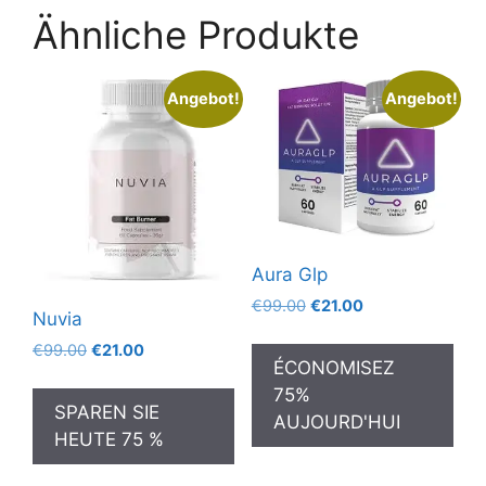
Ähnliche Produkte
Angebot!
Angebot!
Aura Glp
Ursprünglicher
Aktueller
€
99.00
€
21.00
Nuvia
Preis
Preis
Ursprünglicher
Aktueller
€
99.00
€
21.00
war:
ist:
ÉCONOMISEZ
Preis
Preis
€99.00
€21.00.
75%
war:
ist:
SPAREN SIE
€99.00
€21.00.
AUJOURD'HUI
HEUTE 75 %